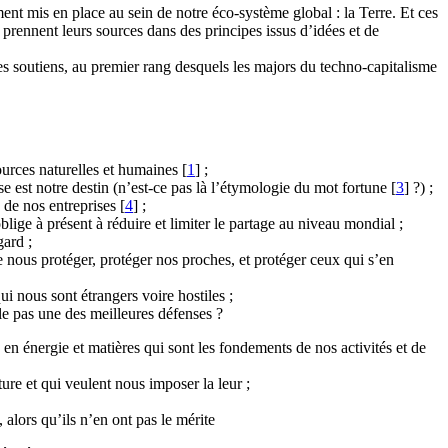
nt mis en place au sein de notre éco-système global : la Terre. Et ces
rennent leurs sources dans des principes issus d’idées et de
es soutiens, au premier rang desquels les majors du techno-capitalisme
sources naturelles et humaines
[
1
]
;
sse est notre destin (n’est-ce pas là l’étymologie du mot fortune
[
3
]
?) ;
 de nos entreprises
[
4
]
;
lige à présent à réduire et limiter le partage au niveau mondial ;
gard ;
 nous protéger, protéger nos proches, et protéger ceux qui s’en
i nous sont étrangers voire hostiles ;
le pas une des meilleures défenses ?
 en énergie et matières qui sont les fondements de nos activités et de
ure et qui veulent nous imposer la leur ;
 alors qu’ils n’en ont pas le mérite