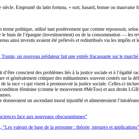
e siècle. Emprunté du latin fortuna, « sort, hasard, bonne ou mauvaise fort
 terme politique, utilisé tant positivement que comme repoussoir, selon 
r le biais de l’épargne (investissement) ou de la consommation — les re
enus ainsi investis avaient été prélevés et redistribués via les impôts 
ump, un nouveau prédateur fait une entrée fracassante sur le marché de
 d’être conscient des problèmes liés à la justice sociale et à l’égalité r
ner et généralement critiquer des militantismes souvent centrés sur la dé
ue de la race ») qui visent à promouvoir la justice sociale. Celles-ci i
 la condition féminine (comme le mouvement #MeToo) et aux droits LGBT.
causes.
 donneraient un ascendant moral injustifié et alimenteraient l’intolérance
sciences face aux nouveaux obscurantismes”
“Les valeurs de base de la personne : théorie, mesures et applications