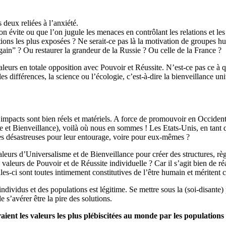
 deux reliées à l’anxiété.
 évite ou que l’on jugule les menaces en contrôlant les relations et les
ns les plus exposées ? Ne serait-ce pas là la motivation de groupes hum
n” ? Ou restaurer la grandeur de la Russie ? Ou celle de la France ?
eurs en totale opposition avec Pouvoir et Réussite. N’est-ce pas ce à q
 différences, la science ou l’écologie, c’est-à-dire la bienveillance uni
impacts sont bien réels et matériels. A force de promouvoir en Occident 
 et Bienveillance), voilà où nous en sommes ! Les Etats-Unis, en tant 
ces désastreuses pour leur entourage, voire pour eux-mêmes ?
leurs d’Universalisme et de Bienveillance pour créer des structures, rè
eurs de Pouvoir et de Réussite individuelle ? Car il s’agit bien de réa
lles-ci sont toutes intimement constitutives de l’être humain et méritent 
dividus et des populations est légitime. Se mettre sous la (soi-disante
 s’avérer être la pire des solutions.
ient les valeurs les plus plébiscitées au monde par les populations 