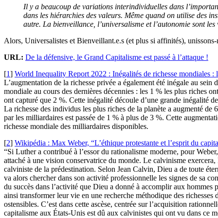
Il y a beaucoup de variations interindividuelles dans l’importa
dans les hiérarchies des valeurs. Même quand on utilise des inst
autre. La bienveillance, l’universalisme et l’autonomie sont les 
Alors, Universalistes et Bienveillant.e.s (et plus si affinités), unissons
URL:
De la défensive, le Grand Capitalisme est passé à l’attaque !
[
1
]
World Inequality Report 2022 : Inégalités de richesse mondiales : 
L’augmentation de la richesse privée a également été inégale au sein d
mondiale au cours des dernières décennies : les 1 % les plus riches o
ont capturé que 2 %. Cette inégalité découle d’une grande inégalité des 
La richesse des individus les plus riches de la planète a augmenté de
par les milliardaires est passée de 1 % à plus de 3 %. Cette augmenta
richesse mondiale des milliardaires disponibles.
[
2
]
Wikipédia : Max Weber, “L’éthique protestante et l’esprit du capit
“Si Luther a contribué à l’essor du rationalisme moderne, pour Weber, c’
attaché à une vision conservatrice du monde. Le calvinisme exercera, 
calviniste de la prédestination. Selon Jean Calvin, Dieu a de toute éte
va alors chercher dans son activité professionnelle les signes de sa con
du succès dans l’activité que Dieu a donné à accomplir aux hommes pour
ainsi transformer leur vie en une recherche méthodique des richesses da
ostensibles. C’est dans cette ascèse, centrée sur l’acquisition ration
capitalisme aux États-Unis est dû aux calvinistes qui ont vu dans ce 