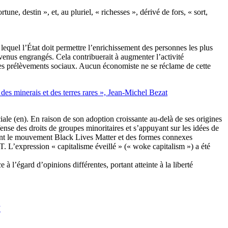
une, destin », et, au pluriel, « richesses », dérivé de fors, « sort,
lequel l’État doit permettre l’enrichissement des personnes les plus
venus engrangés. Cela contribuerait à augmenter l’activité
et les prélèvements sociaux. Aucun économiste ne se réclame de cette
s minerais et des terres rares », Jean-Michel Bezat
aciale (en). En raison de son adoption croissante au-delà de ses origines
fense des droits de groupes minoritaires et s’appuyant sur les idées de
ncluent le mouvement Black Lives Matter et des formes connexes
 L’expression « capitalisme éveillé » (« woke capitalism ») a été
 à l’égard d’opinions différentes, portant atteinte à la liberté
”