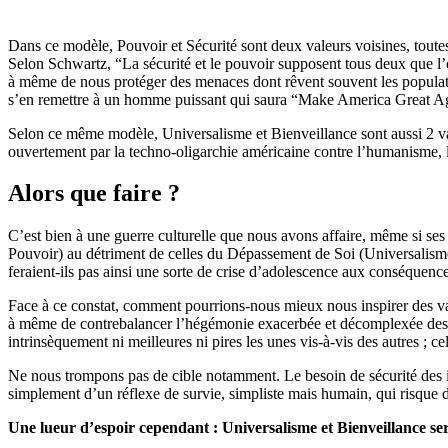
Dans ce modèle, Pouvoir et Sécurité sont deux valeurs voisines, toutes
Selon Schwartz, “La sécurité et le pouvoir supposent tous deux que l’on
à même de nous protéger des menaces dont rêvent souvent les populatio
s’en remettre à un homme puissant qui saura “Make America Great Agai
Selon ce même modèle, Universalisme et Bienveillance sont aussi 2 val
ouvertement par la techno-oligarchie américaine contre l’humanisme, les
Alors que faire ?
C’est bien à une guerre culturelle que nous avons affaire, même si ses 
Pouvoir) au détriment de celles du Dépassement de Soi (Universalisme
feraient-ils pas ainsi une sorte de crise d’adolescence aux conséquen
Face à ce constat, comment pourrions-nous mieux nous inspirer des va
à même de contrebalancer l’hégémonie exacerbée et décomplexée des val
intrinsèquement ni meilleures ni pires les unes vis-à-vis des autres ; ce
Ne nous trompons pas de cible notamment. Le besoin de sécurité des in
simplement d’un réflexe de survie, simpliste mais humain, qui risque de
Une lueur d’espoir cependant : Universalisme et Bienveillance sera