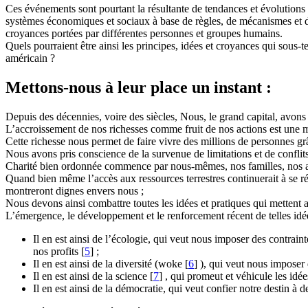
Ces événements sont pourtant la résultante de tendances et évolutions
systèmes économiques et sociaux à base de règles, de mécanismes et de
croyances portées par différentes personnes et groupes humains.
Quels pourraient être ainsi les principes, idées et croyances qui sous
américain ?
Mettons-nous à leur place un instant :
Depuis des décennies, voire des siècles, Nous, le grand capital, avons b
L’accroissement de nos richesses comme fruit de nos actions est une 
Cette richesse nous permet de faire vivre des millions de personnes gr
Nous avons pris conscience de la survenue de limitations et de conflits
Charité bien ordonnée commence par nous-mêmes, nos familles, nos ami
Quand bien même l’accès aux ressources terrestres continuerait à se r
montreront dignes envers nous ;
Nous devons ainsi combattre toutes les idées et pratiques qui mettent a
L’émergence, le développement et le renforcement récent de telles idée
Il en est ainsi de l’écologie, qui veut nous imposer des contrain
nos profits
[
5
]
;
Il en est ainsi de la diversité (woke
[
6
]
), qui veut nous imposer 
Il en est ainsi de la science
[
7
]
, qui promeut et véhicule les idé
Il en est ainsi de la démocratie, qui veut confier notre destin à 