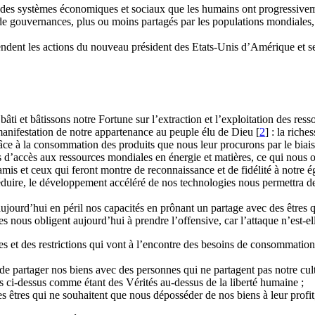
 des systèmes économiques et sociaux que les humains ont progressiveme
 gouvernances, plus ou moins partagés par les populations mondiales, p
-tendent les actions du nouveau président des Etats-Unis d’Amérique et s
âti et bâtissons notre Fortune sur l’extraction et l’exploitation des res
manifestation de notre appartenance au peuple élu de Dieu
[
2
]
: la riche
âce à la consommation des produits que nous leur procurons par le biais
 d’accès aux ressources mondiales en énergie et matières, ce qui nous ob
s et ceux qui feront montre de reconnaissance et de fidélité à notre é
éduire, le développement accéléré de nos technologies nous permettra de
ujourd’hui en péril nos capacités en prônant un partage avec des êtres qu
s nous obligent aujourd’hui à prendre l’offensive, car l’attaque n’est-el
tes et des restrictions qui vont à l’encontre des besoins de consommation
de partager nos biens avec des personnes qui ne partagent pas notre cult
es ci-dessus comme étant des Vérités au-dessus de la liberté humaine ;
des êtres qui ne souhaitent que nous déposséder de nos biens à leur profit,