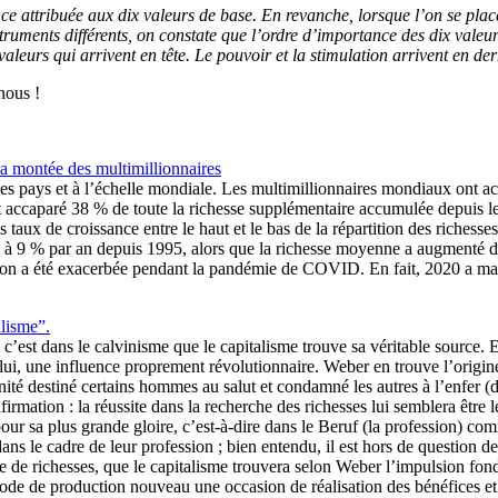
nce attribuée aux dix valeurs de base. En revanche, lorsque l’on se plac
ruments différents, on constate que l’ordre d’importance des dix valeurs
valeurs qui arrivent en tête. Le pouvoir et la stimulation arrivent en der
-nous !
la montée des multimillionnaires
es pays et à l’échelle mondiale. Les multimillionnaires mondiaux ont ac
nt accaparé 38 % de toute la richesse supplémentaire accumulée depuis l
taux de croissance entre le haut et le bas de la répartition des richesses
 6 à 9 % par an depuis 1995, alors que la richesse moyenne a augmenté d
tion a été exacerbée pendant la pandémie de COVID. En fait, 2020 a marq
alisme”.
est dans le calvinisme que le capitalisme trouve sa véritable source. En 
lui, une influence proprement révolutionnaire. Weber en trouve l’origine
rnité destiné certains hommes au salut et condamné les autres à l’enfer (
firmation : la réussite dans la recherche des richesses lui semblera être l
 sa plus grande gloire, c’est-à-dire dans le Beruf (la profession) comme
ns le cadre de leur profession ; bien entendu, il est hors de question d
nelle de richesses, que le capitalisme trouvera selon Weber l’impulsion
mode de production nouveau une occasion de réalisation des bénéfices et