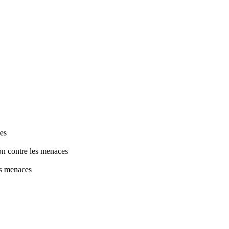
ces
tion contre les menaces
les menaces