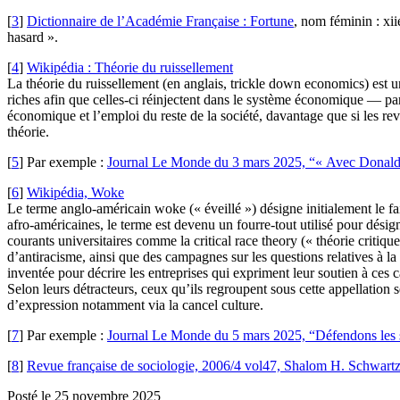
[
3
]
Dictionnaire de l’Académie Française : Fortune
, nom féminin : xii
hasard ».
[
4
]
Wikipédia : Théorie du ruissellement
La théorie du ruissellement (en anglais, trickle down economics) est un
riches afin que celles-ci réinjectent dans le système économique — pa
économique et l’emploi du reste de la société, davantage que si les rev
théorie.
[
5
]
Par exemple :
Journal Le Monde du 3 mars 2025, “« Avec Donald Tr
[
6
]
Wikipédia, Woke
Le terme anglo-américain woke (« éveillé ») désigne initialement le fait
afro-américaines, le terme est devenu un fourre-tout utilisé pour désig
courants universitaires comme la critical race theory (« théorie critiq
d’antiracisme, ainsi que des campagnes sur les questions relatives à
inventée pour décrire les entreprises qui expriment leur soutien à ces 
Selon leurs détracteurs, ceux qu’ils regroupent sous cette appellation se
d’expression notamment via la cancel culture.
[
7
]
Par exemple :
Journal Le Monde du 5 mars 2025, “Défendons les 
[
8
]
Revue française de sociologie, 2006/4 vol47, Shalom H. Schwartz, 
Posté le 25 novembre 2025